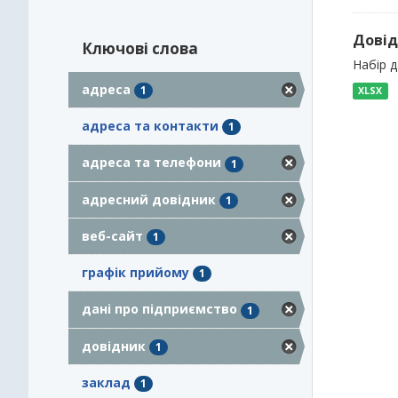
Довід
Ключові слова
Набір 
адреса
1
XLSX
адреса та контакти
1
адреса та телефони
1
адресний довідник
1
веб-сайт
1
графік прийому
1
дані про підприємство
1
довідник
1
заклад
1