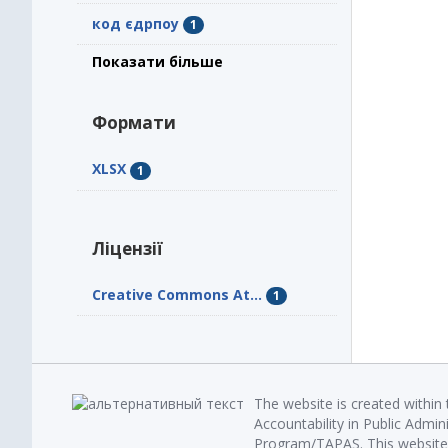
код єдрпоу
1
Показати більше
Формати
XLSX
1
Ліцензії
Creative Commons At...
1
The website is created within
Accountability in Public Admin
Program/TAPAS. This website 