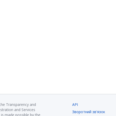
 the Transparency and
API
istration and Services
Зворотний зв'язок
is made possible by the