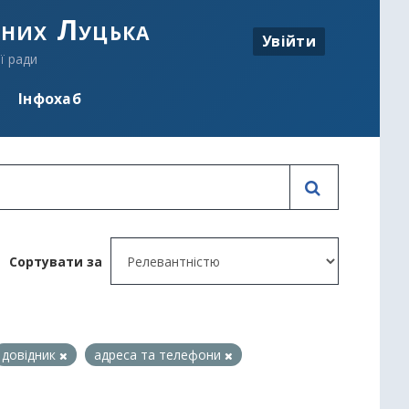
аних Луцька
Увійти
ї ради
Інфохаб
Сортувати за
довідник
адреса та телефони