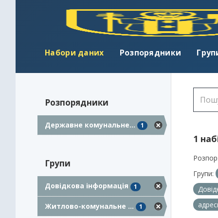
Набори даних
Розпорядники
Груп
Розпорядники
Державне комунальне...
1
1 наб
Розпор
Групи
Групи:
Довідкова інформація
1
Довід
адрес
Житлово-комунальне ...
1