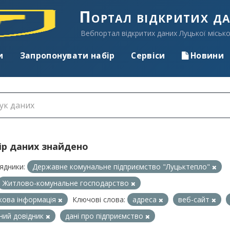
Портал відкритих д
Вебпортал відкритих даних Луцької місько
и
Запропонувати набір
Сервіси
Новини
ір даних знайдено
ядники:
Державне комунальне підприємство "Луцьктепло"
Житлово-комунальне господарство
кова інформація
Ключові слова:
адреса
веб-сайт
ний довідник
дані про підприємство