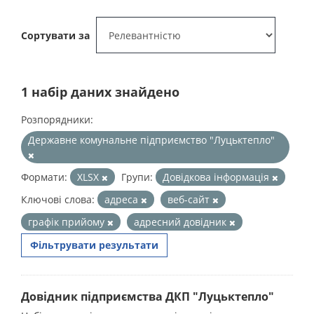
Сортувати за
1 набір даних знайдено
Розпорядники:
Державне комунальне підприємство "Луцьктепло"
Формати:
XLSX
Групи:
Довідкова інформація
Ключові слова:
адреса
веб-сайт
графік прийому
адресний довідник
Фільтрувати результати
Довідник підприємства ДКП "Луцьктепло"