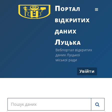
Портал
відкритих
даних
Луцька
Вебпортал відкритих
даних Луцької
міської ради
Увійти