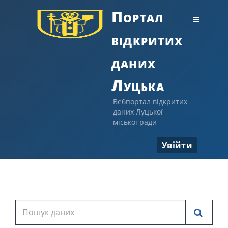
Портал
відкритих
даних
Луцька
Вебпортал відкритих
даних Луцької
міської ради
Увійти