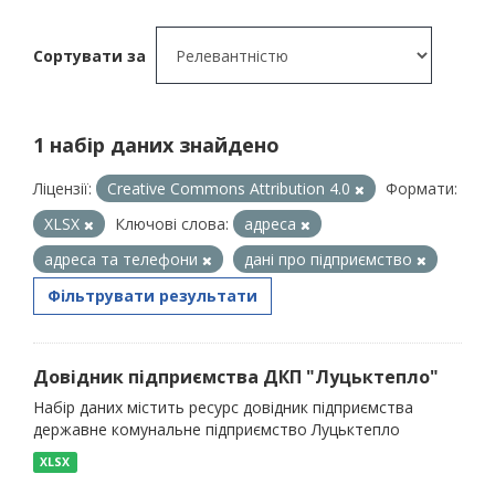
Сортувати за
1 набір даних знайдено
Ліцензії:
Creative Commons Attribution 4.0
Формати:
XLSX
Ключові слова:
адреса
адреса та телефони
дані про підприємство
Фільтрувати результати
Довідник підприємства ДКП "Луцьктепло"
Набір даних містить ресурс довідник підприємства
державне комунальне підприємство Луцьктепло
XLSX