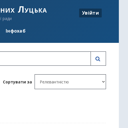
аних Луцька
Увійти
ї ради
Інфохаб
Сортувати за