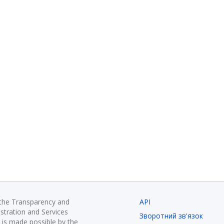
 the Transparency and
API
istration and Services
Зворотний зв'язок
is made possible by the