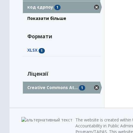
код єдрпоу
1
Показати більше
Формати
XLSX
1
Ліцензії
Creative Commons At...
1
The website is created within
Accountability in Public Admin
Program/TAPAS. This website 