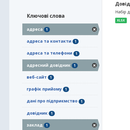
Довід
Набір 
Ключові слова
XLSX
адреса
1
адреса та контакти
1
адреса та телефони
1
адресний довідник
1
веб-сайт
1
графік прийому
1
дані про підприємство
1
довідник
1
заклад
1