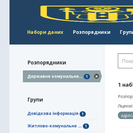
Набори даних
Розпорядники
Груп
Розпорядники
Державне комунальне...
1
1 наб
Розпор
Групи
Ліцензії
Довідкова інформація
1
адре
Житлово-комунальне ...
1