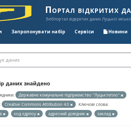
Портал відкритих д
Вебпортал відкритих даних Луцької місько
и
Запропонувати набір
Сервіси
Новини
ір даних знайдено
ядники:
Державне комунальне підприємство "Луцьктепло"
:
Creative Commons Attribution 4.0
Ключові слова:
са
код єдрпоу
адресний довідник
заклад