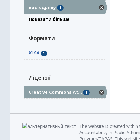
код єдрпоу
1
Показати більше
Формати
XLSX
1
Ліцензії
Creative Commons At...
1
The website is created within
Accountability in Public Admin
Program/TAPAS. This website 