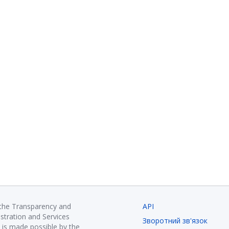
 the Transparency and
API
istration and Services
Зворотний зв'язок
is made possible by the