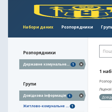
Набори даних
Розпорядники
Груп
Розпорядники
Державне комунальне...
1
1 наб
Розпор
Групи
Ліцензії
Довідкова інформація
1
Довід
Житлово-комунальне ...
1