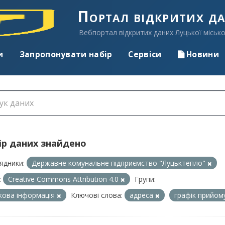
Портал відкритих д
Вебпортал відкритих даних Луцької місько
и
Запропонувати набір
Сервіси
Новини
ір даних знайдено
ядники:
Державне комунальне підприємство "Луцьктепло"
:
Creative Commons Attribution 4.0
Групи:
кова інформація
Ключові слова:
адреса
графік прийо