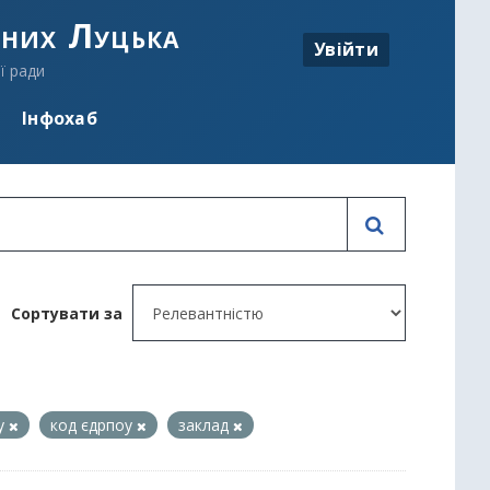
аних Луцька
Увійти
ї ради
Інфохаб
Сортувати за
му
код єдрпоу
заклад