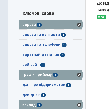
Довід
Набір 
Ключові слова
XLSX
адреса
1
адреса та контакти
1
адреса та телефони
1
адресний довідник
1
веб-сайт
1
графік прийому
1
дані про підприємство
1
довідник
1
заклад
1