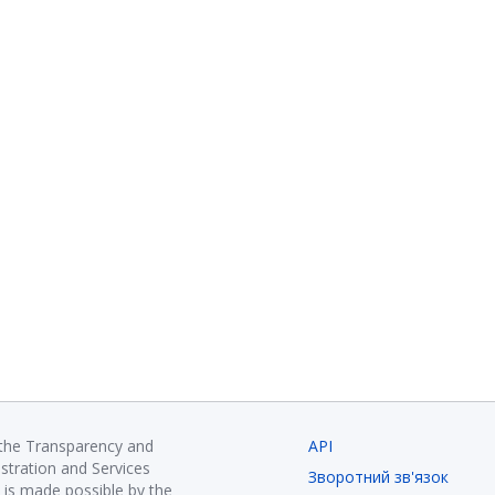
 the Transparency and
API
istration and Services
Зворотний зв'язок
is made possible by the