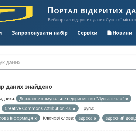
Портал відкритих д
Вебпортал відкритих даних Луцької місько
и
Запропонувати набір
Сервіси
Новини
ір даних знайдено
ядники:
Державне комунальне підприємство "Луцьктепло"
:
Creative Commons Attribution 4.0
Групи:
кова інформація
Ключові слова:
адреса
адресний дові