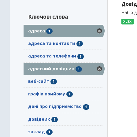
Довід
Набір 
Ключові слова
XLSX
адреса
1
адреса та контакти
1
адреса та телефони
1
адресний довідник
1
веб-сайт
1
графік прийому
1
дані про підприємство
1
довідник
1
заклад
1