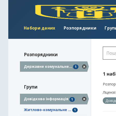
Набори даних
Розпорядники
Груп
Розпорядники
Державне комунальне...
1
1 наб
Розпор
Групи
Ліцензії
Довідкова інформація
1
Довід
Житлово-комунальне ...
1