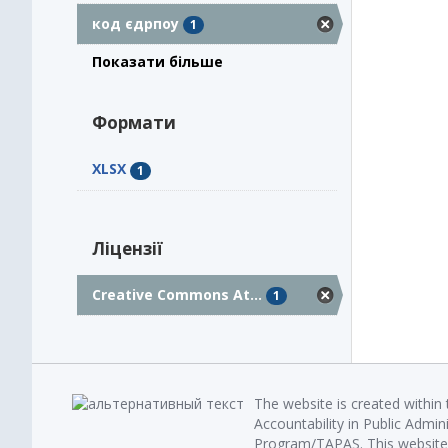
код єдрпоу
1
Показати більше
Формати
XLSX
1
Ліцензії
Creative Commons At...
1
The website is created within
Accountability in Public Admin
Program/TAPAS. This website 