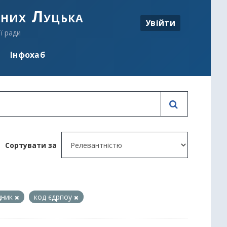
аних Луцька
Увійти
ї ради
Інфохаб
Сортувати за
дник
код єдрпоу