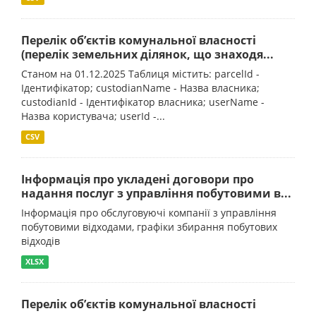
Перелік об’єктів комунальної власності
(перелік земельних ділянок, що знаходя...
Станом на 01.12.2025 Таблиця містить: parcelId -
Ідентифікатор; custodianName - Назва власника;
custodianId - Ідентифікатор власника; userName -
Назва користувача; userId -...
CSV
Інформація про укладені договори про
надання послуг з управління побутовими в...
Інформація про обслуговуючі компанії з управління
побутовими відходами, графіки збирання побутових
відходів
XLSX
Перелік об’єктів комунальної власності