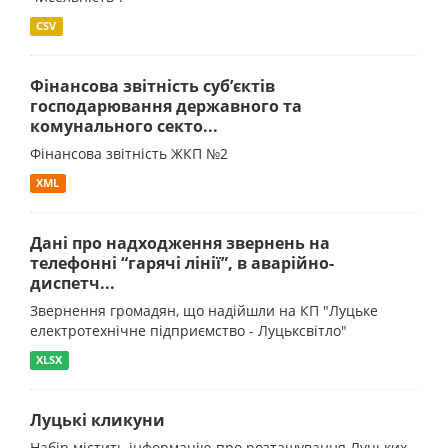
CSV
Фінансова звітність суб’єктів
господарювання державного та
комунального секто...
Фінансова звітність ЖКП №2
XML
Дані про надходження звернень на
телефонні “гарячі лінії”, в аварійно-
диспетч...
Звернення громадян, що надійшли на КП "Луцьке
електротехнічне підприємство - Луцьксвітло"
XLSX
Луцькі кликуни
Набір містить інформацію про розташування Луцьких