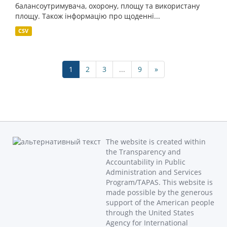
балансоутримувача, охорону, площу та використану
площу. Також інформацію про щоденні...
CSV
1
2
3
...
9
»
The website is created within
the Transparency and
Accountability in Public
Administration and Services
Program/TAPAS. This website is
made possible by the generous
support of the American people
through the United States
Agency for International