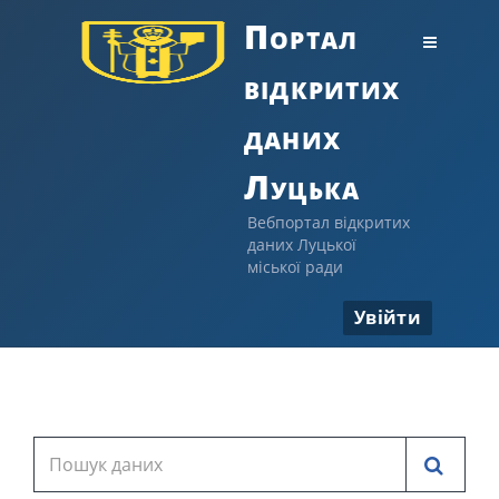
Портал
відкритих
даних
Луцька
Вебпортал відкритих
даних Луцької
міської ради
Увійти