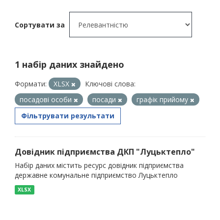
Сортувати за
1 набір даних знайдено
Формати:
XLSX
Ключові слова:
посадові особи
посади
графік прийому
Фільтрувати результати
Довідник підприємства ДКП "Луцьктепло"
Набір даних містить ресурс довідник підприємства
державне комунальне підприємство Луцьктепло
XLSX