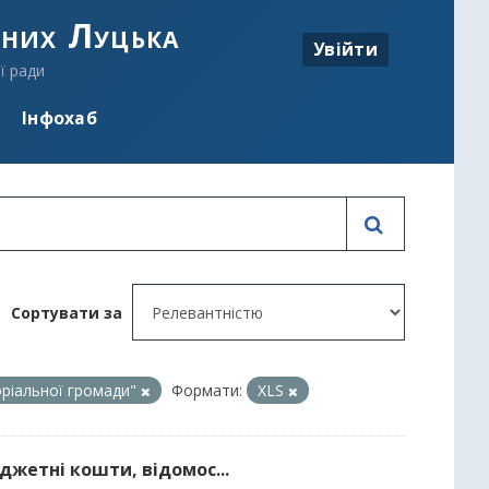
аних Луцька
Увійти
ї ради
Інфохаб
Сортувати за
оріальної громади"
Формати:
XLS
джетні кошти, відомос...