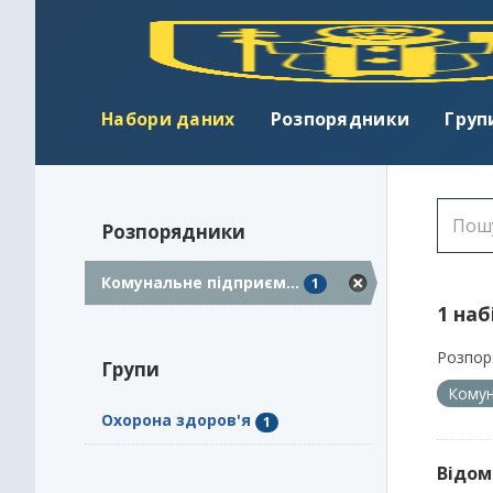
Набори даних
Розпорядники
Груп
Розпорядники
Комунальне підприєм...
1
1 наб
Розпор
Групи
Комун
Охорона здоров'я
1
Відом