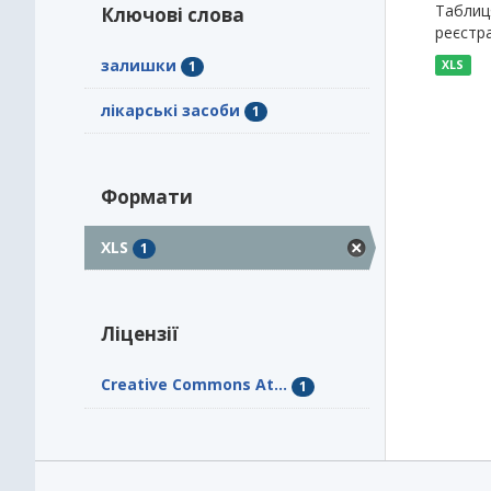
Таблиця
Ключові слова
реєстра
залишки
1
XLS
лікарські засоби
1
Формати
XLS
1
Ліцензії
Creative Commons At...
1