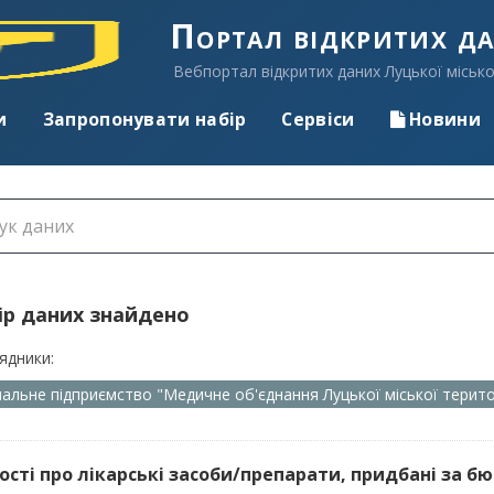
Портал відкритих д
Вебпортал відкритих даних Луцької місько
и
Запропонувати набір
Сервіси
Новини
ір даних знайдено
ядники:
альне підприємство "Медичне об'єднання Луцької міської терит
ості про лікарські засоби/препарати, придбані за бю