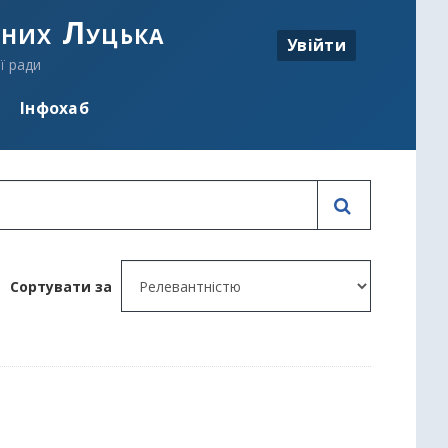
аних Луцька
Увійти
ї ради
Інфохаб
Сортувати за