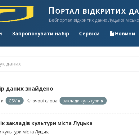
Портал відкритих д
Вебпортал відкритих даних Луцької місько
и
Запропонувати набір
Сервіси
Новини
ір даних знайдено
и:
CSV
Ключові слова:
заклади культури
ік закладів культури міста Луцька
 культури міста Луцька