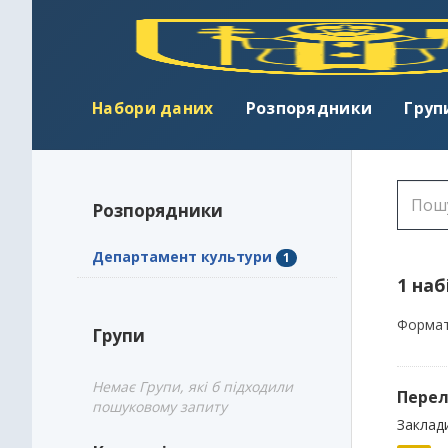
Набори даних
Розпорядники
Груп
Розпорядники
Департамент культури
1
1 наб
Формат
Групи
Немає Групи, які б підходили
Перел
пошуковому запиту
Заклади