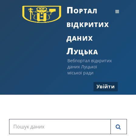
Портал
відкритих
даних
Луцька
Вебпортал відкритих
даних Луцької
міської ради
Увійти