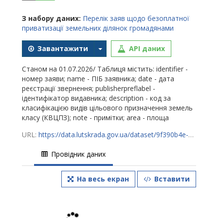
З набору даних:
Перелік заяв щодо безоплатної
приватизації земельних ділянок громадянами
Завантажити
API даних
Станом на 01.07.2026/ Таблиця містить: identifier -
номер заяви; name - ПІБ заявника; date - дата
реєстрації звернення; publisherpreflabel -
ідентифікатор видавника; description - код за
класифікацією видів цільового призначення земель
класу (КВЦПЗ); note - примітки; area - площа
URL:
https://data.lutskrada.gov.ua/dataset/9f390b4e-9357-4918-91e4-5aa4478f62ab/resource/ee5c4d63-3a1d-4cf6-9a77-51145aa9b34e/download/privat0726.csv
Провідник даних
На весь екран
Вставити