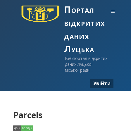
Портал
відкритих
даних
Луцька
Вебпортал відкритих
даних Луцької
міської ради
Увійти
Parcels