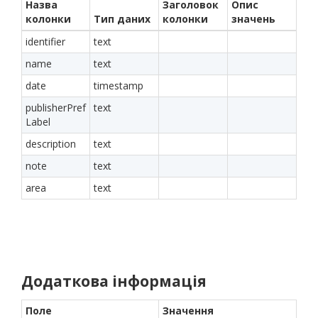
Назва
Заголовок
Опис
колонки
Тип даних
колонки
значень
identifier
text
name
text
date
timestamp
publisherPref
text
Label
description
text
note
text
area
text
Додаткова інформація
Поле
Значення