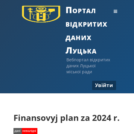
Портал
відкритих
даних
Луцька
Вебпортал відкритих
даних Луцької
міської ради
Увійти
Finansovyj plan za 2024 r.