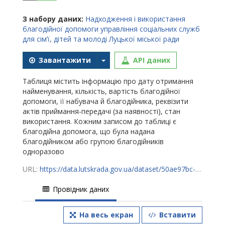
З набору даних:
Надходження і використання
благодійної допомоги управління соціальних служб
для сім’ї, дітей та молоді Луцької міської ради
Завантажити
API даних
Таблиця містить інформацію про дату отримання
найменування, кількість, вартість благодійної
допомоги, її набувача й благодійника, реквізити
актів приймання-передачі (за наявності), стан
використання. Кожним записом до таблиці є
благодійна допомога, що була надана
благодійником або групою благодійників
одноразово
URL:
https://data.lutskrada.gov.ua/dataset/50ae97bc-12ea-4215-841d-03be8e751456/resource/af18474f-0f5b-4356-8a85-ca90c6f5426e/download/donations.csv
Провідник даних
На весь екран
Вставити