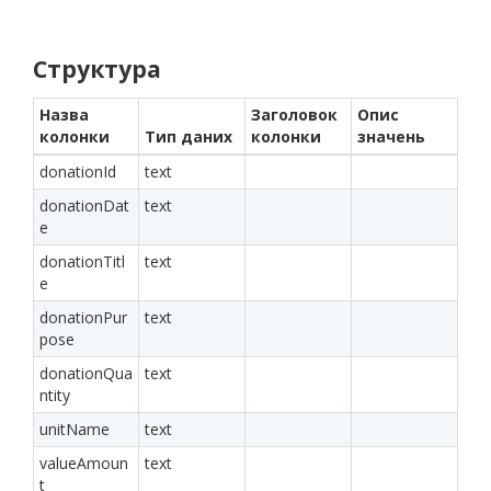
Структура
Назва
Заголовок
Опис
колонки
Тип даних
колонки
значень
donationId
text
donationDat
text
e
donationTitl
text
e
donationPur
text
pose
donationQua
text
ntity
unitName
text
valueAmoun
text
t